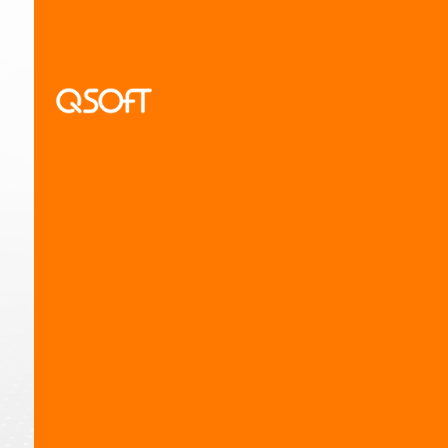
decisõe
No
case H
suporte téc