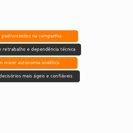
s padronizados na companhia
 retrabalho e dependência técnica
m maior autonomia analítica
ecisórios mais ágeis e confiáveis