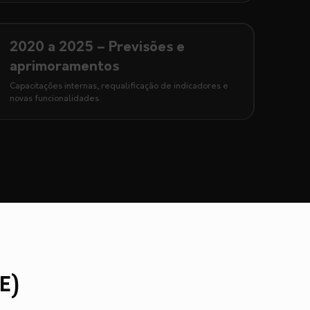
2020 a 2025 – Previsões e
aprimoramentos
Capacitações internas, requalificação de indicadores e
novas funcionalidades.
E)