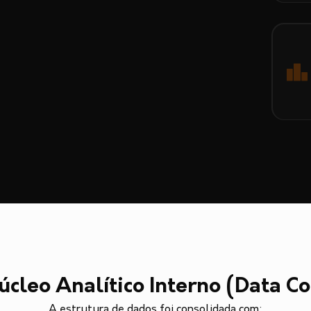
úcleo Analítico Interno (Data Co
A estrutura de dados foi consolidada com: