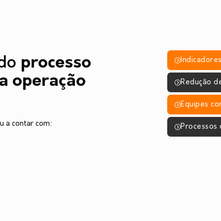
 do
processo
Indicadore
 a operação
Redução de
Equipes co
u a contar com:
Processos d