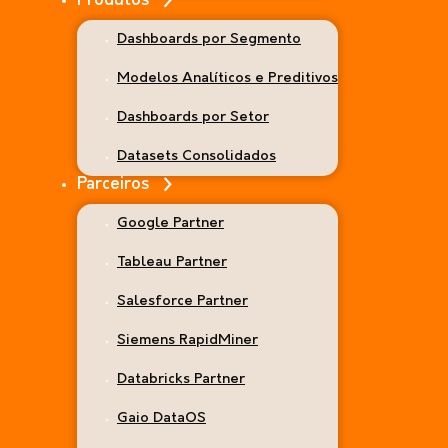
Produtos
s mais precisas na Hyunda
Dashboards por Segmento
Modelos Analíticos e Preditivos
yundai
, a empresa buscava uma evolução contínua na cultura de
nico e visão estratégica. Veja o resultado de uma operação mais 
Dashboards por Setor
análise de mercado à rede de concessionárias.
Datasets Consolidados
Parceiros
Saiba Mais
Entre em contato
Google Partner
Tableau Partner
Salesforce Partner
Siemens RapidMiner
Databricks Partner
Gaio DataOS