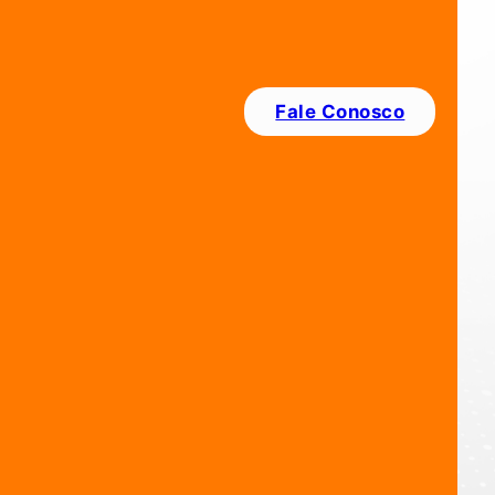
i Brasil
 dados, com
Fale Conosco
alinhada, da