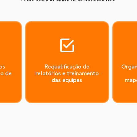
os
Requalificação de
Organ
ea de
relatórios e treinamento
das equipes
map