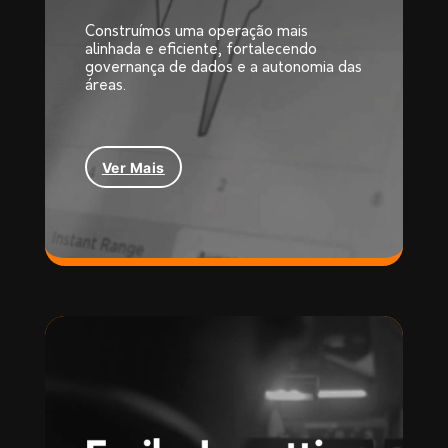
Construímos uma operação mais
alinhada e eficiente, fortalecendo
governança de dados e a autonomia das
áreas.
Ver Mais