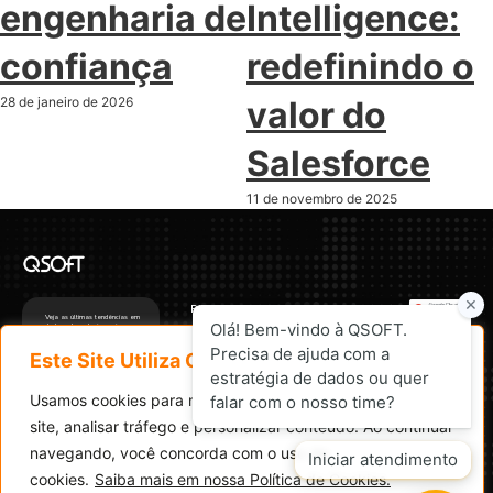
engenharia de
Intelligence:
confiança
redefinindo o
28 de janeiro de 2026
valor do
Salesforce
11 de novembro de 2025
Páginas
Veja as últimas tendências em
dados e tecnologia aqui.
LinkedIn
Home
Serviços
Instagram
Este Site Utiliza Cookies
Soluções
YouTube
Produtos de Dados
Enviar
Insights
Usamos cookies para melhorar sua experiência em nosso
Facebook
Número D-U-N-S®
Sobre Nós
900551411
site, analisar tráfego e personalizar conteúdo. Ao continuar
navegando, você concorda com o uso de
Ao se inscrever, você concorda com nossa
Política de Privacidade
e aceita receber atualizações.
cookies.
Saiba mais em nossa Política de Cookies.
Copyright © 2026 QSOFT. Todos os direitos reservados.