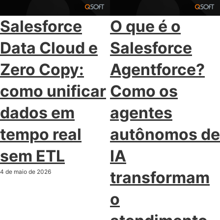
Salesforce
O que é o
Data Cloud e
Salesforce
Zero Copy:
Agentforce?
como unificar
Como os
dados em
agentes
tempo real
autônomos de
sem ETL
IA
4 de maio de 2026
transformam
o